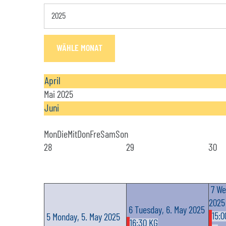
WÄHLE MONAT
April
Mai 2025
Juni
Mon
Die
Mit
Don
Fre
Sam
Son
28
29
30
7
We
2025
6
Tuesday, 6. May 2025
15:0
5
Monday, 5. May 2025
16:30 KG