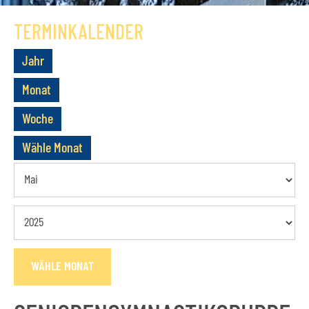
GESCHICHTE
TERMINKALENDER
VEREIN
Jahr
VORSTAND
Monat
MITGLIEDSCHAFT
Woche
SATZUNG
Wähle Monat
TERMINE
AKTUELLES
KONTAKT
WÄHLE MONAT
BUCHUNGSANFRAGE