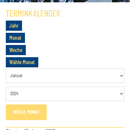
GESCHICHTE
TERMINKALENDER
VEREIN
Jahr
VORSTAND
Monat
MITGLIEDSCHAFT
Woche
SATZUNG
Wähle Monat
TERMINE
AKTUELLES
KONTAKT
WÄHLE MONAT
BUCHUNGSANFRAGE