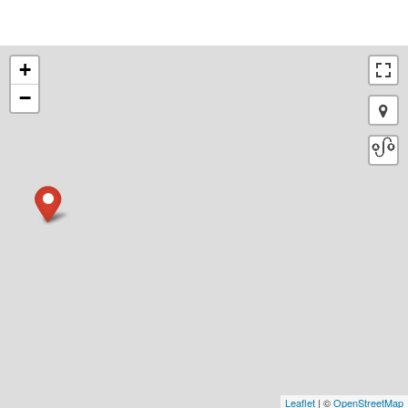
+
−
Leaflet
| ©
OpenStreetMap