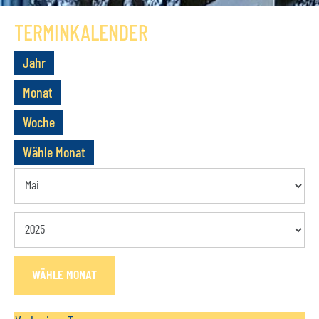
GESCHICHTE
TERMINKALENDER
VEREIN
Jahr
VORSTAND
Monat
MITGLIEDSCHAFT
Woche
SATZUNG
Wähle Monat
TERMINE
AKTUELLES
KONTAKT
WÄHLE MONAT
BUCHUNGSANFRAGE