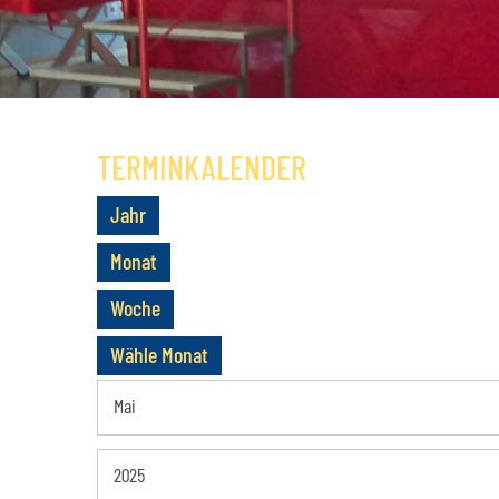
NUTZUNGSBEISPIELE
MITGLIEDSCH
KONDITIONEN
SATZUNG
ANFAHRT
GESCHICHTE
TERMINKALENDER
Jahr
Monat
Woche
Wähle Monat